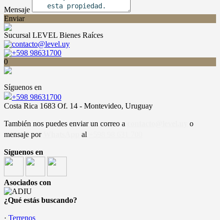
Mensaje
Enviar
Sucursal LEVEL Bienes Raíces
contacto@level.uy
+598 98631700
0
Síguenos en
+598 98631700
Costa Rica 1683 Of. 14 - Montevideo, Uruguay
También nos puedes enviar un correo a
contacto@level.uy
o
mensaje por
WhatsApp
al
+598 98 631 700
Síguenos en
Asociados con
¿Qué estás buscando?
·
Terrenos