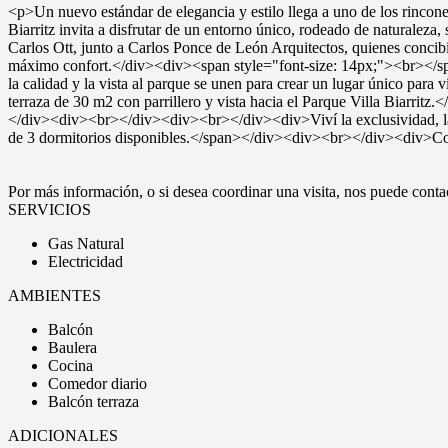
<p>Un nuevo estándar de elegancia y estilo llega a uno de los rincon
Biarritz invita a disfrutar de un entorno único, rodeado de naturale
Carlos Ott, junto a Carlos Ponce de León Arquitectos, quienes concibi
máximo confort.</div><div><span style="font-size: 14px;"><br></spa
la calidad y la vista al parque se unen para crear un lugar único p
terraza de 30 m2 con parrillero y vista hacia el Parque Villa Biarritz.
</div><div><br></div><div><br></div><div>Viví la exclusividad, la 
de 3 dormitorios disponibles.</span></div><div><br></div><div>C
Por más información, o si desea coordinar una visita, nos puede con
SERVICIOS
Gas Natural
Electricidad
AMBIENTES
Balcón
Baulera
Cocina
Comedor diario
Balcón terraza
ADICIONALES