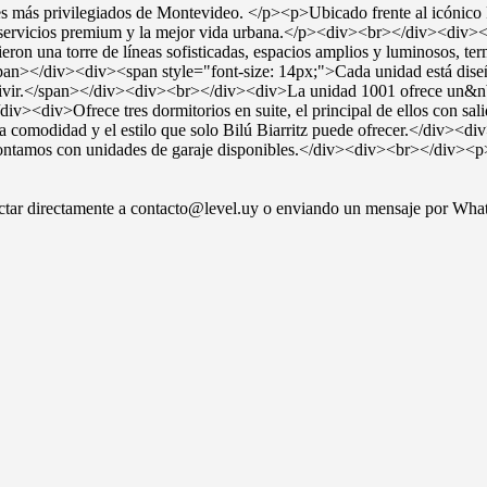
es más privilegiados de Montevideo. </p><p>Ubicado frente al icónico P
za, servicios premium y la mejor vida urbana.</p><div><br></div><div>
eron una torre de líneas sofisticadas, espacios amplios y luminosos, te
n></div><div><span style="font-size: 14px;">Cada unidad está diseñad
ara vivir.</span></div><div><br></div><div>La unidad 1001 ofrece un&n
</div><div>Ofrece tres dormitorios en suite, el principal de ellos con sa
comodidad y el estilo que solo Bilú Biarritz puede ofrecer.</div><d
ontamos con unidades de garaje disponibles.</div><div><br></div><
tactar directamente a contacto@level.uy o enviando un mensaje por Wh