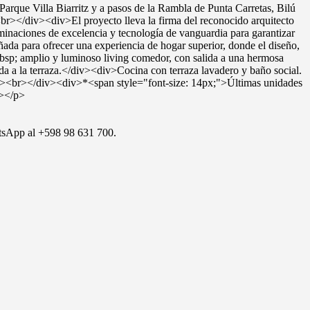
arque Villa Biarritz y a pasos de la Rambla de Punta Carretas, Bilú
<br></div><div>El proyecto lleva la firma del reconocido arquitecto
rminaciones de excelencia y tecnología de vanguardia para garantizar
a para ofrecer una experiencia de hogar superior, donde el diseño,
bsp; amplio y luminoso living comedor, con salida a una hermosa
lida a la terraza.</div><div>Cocina con terraza lavadero y baño social.
iv><br></div><div>*<span style="font-size: 14px;">Últimas unidades
p></p>
atsApp al +598 98 631 700.