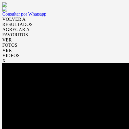
Consultar por Whatsapp
VOLVER A
RESULTADOS
AGREGAR A
FAVORITOS
VER
FOTOS
VER
VIDEOS
X