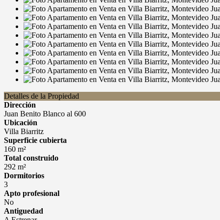
Detalles de la Propiedad
Dirección
Juan Benito Blanco al 600
Ubicación
Villa Biarritz
Superficie cubierta
160 m²
Total construido
292 m²
Dormitorios
3
Apto profesional
No
Antiguedad
A Estrenar