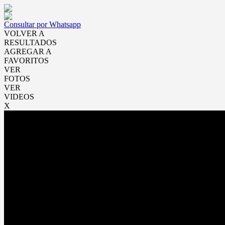
Consultar por Whatsapp
VOLVER A
RESULTADOS
AGREGAR A
FAVORITOS
VER
FOTOS
VER
VIDEOS
X