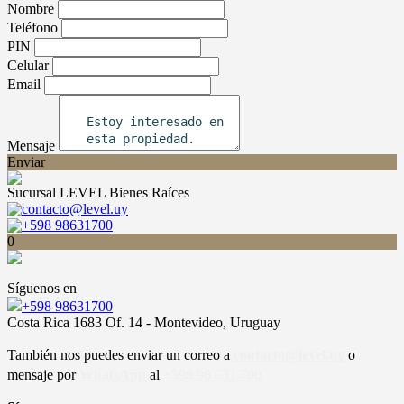
Nombre
Teléfono
PIN
Celular
Email
Mensaje
Enviar
Sucursal LEVEL Bienes Raíces
contacto@level.uy
+598 98631700
0
Síguenos en
+598 98631700
Costa Rica 1683 Of. 14 - Montevideo, Uruguay
También nos puedes enviar un correo a
contacto@level.uy
o
mensaje por
WhatsApp
al
+598 98 631 700