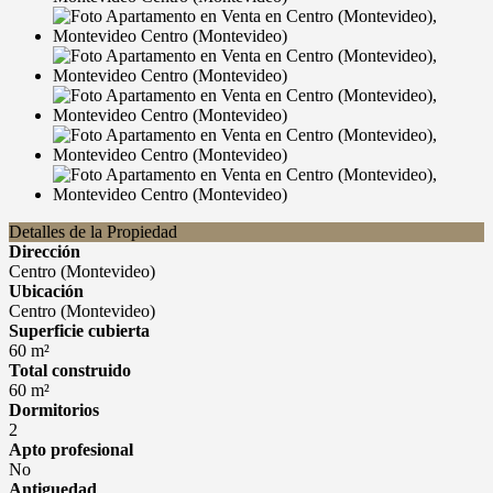
Detalles de la Propiedad
Dirección
Centro (Montevideo)
Ubicación
Centro (Montevideo)
Superficie cubierta
60 m²
Total construido
60 m²
Dormitorios
2
Apto profesional
No
Antiguedad