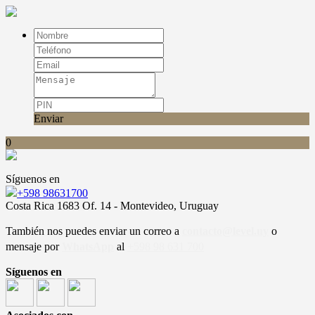
Enviar
0
Síguenos en
+598 98631700
Costa Rica 1683 Of. 14 - Montevideo, Uruguay
También nos puedes enviar un correo a
contacto@level.uy
o
mensaje por
WhatsApp
al
+598 98 631 700
Síguenos en